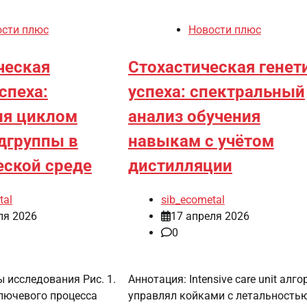
ости плюс
Новости плюс
ческая
Стохастическая генет
спеха:
успеха: спектральный
ия циклом
анализ обучения
дгруппы в
навыкам с учётом
еской среде
дистилляции
tal
sib_ecometal
ля 2026
17 апреля 2026
0
 исследования Рис. 1.
Аннотация: Intensive care unit алг
лючевого процесса
управлял койками с летальностью