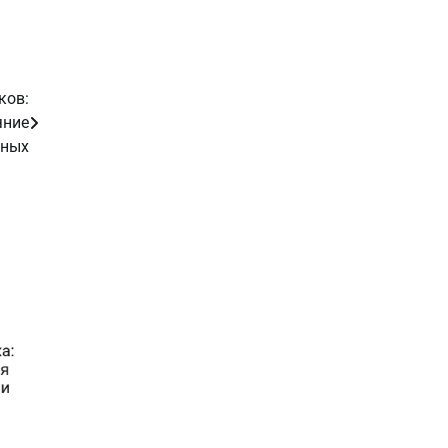
ков:
яние
нных