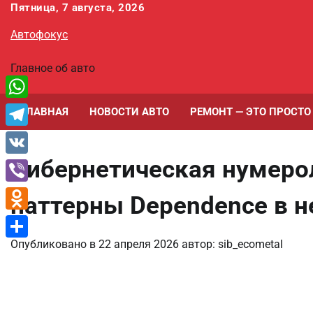
Перейти
Пятница, 7 августа, 2026
к
Автофокус
содержимому
Главное об авто
WhatsApp
ГЛАВНАЯ
НОВОСТИ АВТО
РЕМОНТ — ЭТО ПРОСТО
Telegram
Кибернетическая нумеро
VK
Viber
паттерны Dependence в 
Odnoklassniki
Опубликовано в
22 апреля 2026
автор:
sib_ecometal
Отправить