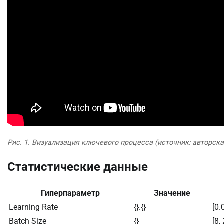
Рис. 1. Визуализация ключевого процесса (источник: авторск
Статистические данные
Гиперпараметр
Значение
Learning Rate
{}.{}
[0.
Batch Size
{}
[8,