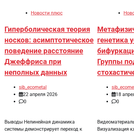
Новости плюс
Нов
Гиперболическая теория
Метафизи
носков: асимптотическое
генетика у
поведение расстояние
бифуркац
Джеффриса при
Группы по
неполных данных
стохастич
sib_ecometal
sib_ecome
22 апреля 2026
18 апре
0
0
Выводы Нелинейная динамика
Видеоматериалы
системы демонстрирует переход к
Визуализация к