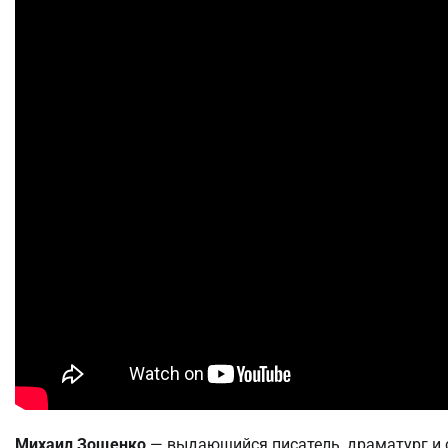
Михаил Зощенко
— выдающийся писатель, драматург и са