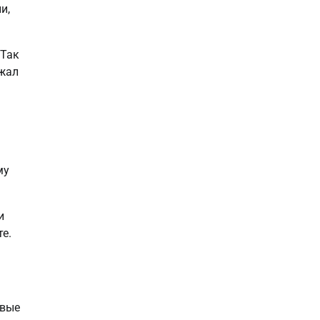
и,
 Так
лжал
му
и
е.
овые