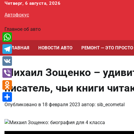
Перейти
Четверг, 6 августа, 2026
к
Автофокус
содержимому
Главное об авто
WhatsApp
ГЛАВНАЯ
НОВОСТИ АВТО
РЕМОНТ — ЭТО ПРОСТО
Telegram
Михаил Зощенко – удиви
VK
Viber
писатель, чьи книги чита
Odnoklassniki
Опубликовано в
18 февраля 2023
автор:
sib_ecometal
Отправить