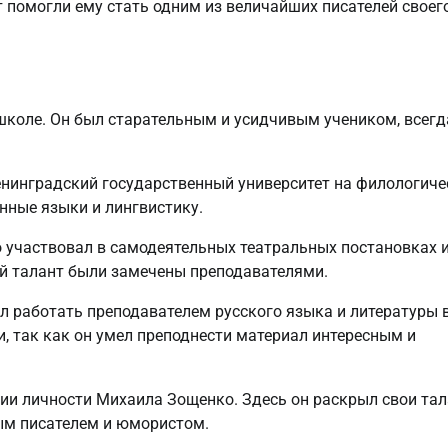
т помогли ему стать одним из величайших писателей своег
школе. Он был старательным и усидчивым учеником, всегд
енинградский государственный университет на филологиче
анные языки и лингвистику.
о участвовал в самодеятельных театральных постановках 
ий талант были замечены преподавателями.
л работать преподавателем русского языка и литературы 
, так как он умел преподнести материал интересным и
нии личности Михаила Зощенко. Здесь он раскрыл свои та
ным писателем и юмористом.