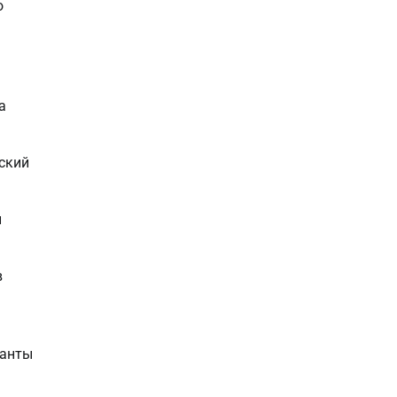
о
а
ский
и
в
ланты