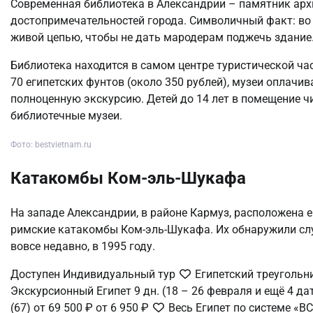
Современная библиотека в Александрии – памятник архи
достопримечательностей города. Символичный факт: во
живой цепью, чтобы не дать мародерам поджечь здание
Библиотека находится в самом центре туристической час
70 египетских фунтов (около 350 рублей), музеи оплачи
полноценную экскурсию. Детей до 14 лет в помещение чи
библиотечные музеи.
Фото: bestvietnam.ru
Катакомбы Ком-эль-Шукафа
На западе Александрии, в районе Кармуз, расположена 
римские катакомбы Ком-эль-Шукафа. Их обнаружили слу
вовсе недавно, в 1995 году.
Доступен Индивидуальный тур
Египетский треугольни
Экскурсионный Египет
9 дн.
(18 – 26 февраля и ещё 4 д
(67)
от 69 500 ₽
от 6 950 ₽
Весь Египет по системе «В