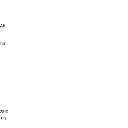
 дн.
тся
жено
пту.