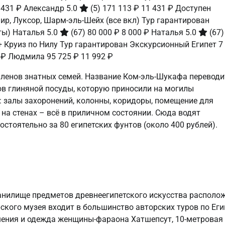
 431 ₽
Александр 5.0
(5)
171 113 ₽
11 431 ₽
Доступен
аир, Луксор, Шарм-эль-Шейх (все вкл) Тур гарантирован
аты)
Наталья 5.0
(67)
80 000 ₽
8 000 ₽
Наталья 5.0
(67)
 Круиз по Нилу Тур гарантирован Экскурсионный Египет
7
 ₽
Людмила
95 725 ₽
11 992 ₽
 членов знатных семей. Название Ком-эль-Шукафа переводи
ов глиняной посуды, которую приносили на могилы
 залы захоронений, колонны, коридоры, помещение для
а стенах – всё в приличном состоянии. Сюда водят
стоятельно за 80 египетских фунтов (около 400 рублей).
анилище предметов древнеегипетского искусства располо
ского музея входит в большинство авторских туров по Еги
шения и одежда женщины-фараона Хатшепсут, 10-метровая