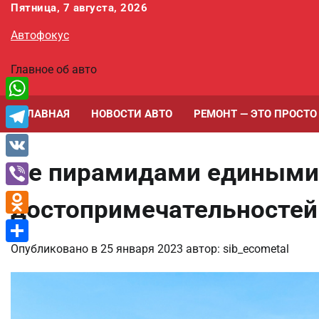
Перейти
Пятница, 7 августа, 2026
к
Автофокус
содержимому
Главное об авто
WhatsApp
ГЛАВНАЯ
НОВОСТИ АВТО
РЕМОНТ — ЭТО ПРОСТО
Telegram
Не пирамидами едиными:
VK
Viber
достопримечательностей
Odnoklassniki
Опубликовано в
25 января 2023
автор:
sib_ecometal
Отправить