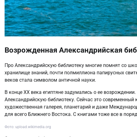
Возрожденная Александрийская биб
Про Александрийскую библиотеку многие помнят со шко
хранилище знаний, почти полмиллиона папирусных свит
веков стала символом античной науки.
В конце XX века египтяне задумались о ее возрождении
Александрийскую библиотеку. Сейчас это современный к
художественная галерея, планетарий и даже Междунаро
для всего Ближнего Востока. С книгами тоже все в пор
Фото: upload.wikimedia.org