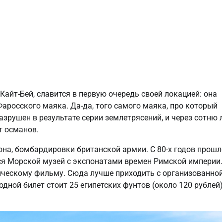
айт-Бей, славится в первую очередь своей локацией: она
Фаросского маяка. Да-да, того самого маяка, про который
азрушен в результате серии землетрясений, и через сотню 
т османов.
она, бомбардировки британской армии. С 80-х годов прошл
ся Морской музей с экспонатами времен Римской империи
нческому фильму. Сюда лучше приходить с организованно
одной билет стоит 25 египетских фунтов (около 120 рублей)