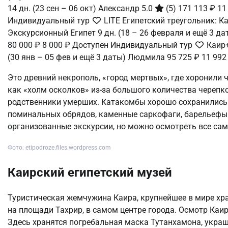
14 дн.
(23 сен – 06 окт)
Александр 5.0
(5)
171 113 ₽
11
Индивидуальный тур
LITE Египетский треугольник: К
Экскурсионный Египет
9 дн.
(18 – 26 февраля и ещё 3 д
80 000 ₽
8 000 ₽
Доступен Индивидуальный тур
Каир+
(30 янв – 05 фев и ещё 3 даты)
Людмила
95 725 ₽
11 992
Это древний некрополь, «город мертвых», где хоронили
как «холм осколков» из-за большого количества черепк
родственники умерших. Катакомбы хорошо сохранились:
поминальных обрядов, каменные саркофаги, барельефы н
организованные экскурсии, но можно осмотреть все само
Фото: etipodroze.files.wordpress.com
Каирский египетский музей
Туристическая жемчужина Каира, крупнейшее в мире хр
на площади Тахрир, в самом центре города. Осмотр Каир
Здесь хранятся погребальная маска Тутанхамона, укра