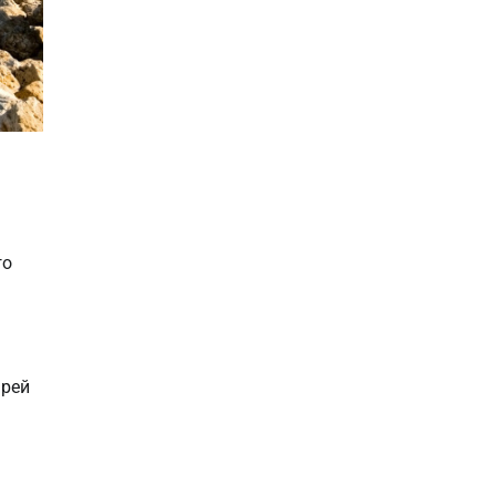
го
арей