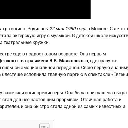
атра и кино. Родилась
22 мая 1980 года
в Москве. С детст
етала актерскую игру с музыкой. В детской школе искусств
ла театральные кружки.
еатре еще в подростковом возрасте. Она первым
Детского театра имени В.В. Маяковского
, где сразу же
 и сильной эмоциональной передачей. Свою первую значи
на блестяще исполнила главную партию в спектакле «Евген
у заметили и кинорежиссеры. Она была приглашена сыгра
кт стал для нее настоящим прорывом. Отличная работа и
рителей, и она быстро стала одной из самых известных и