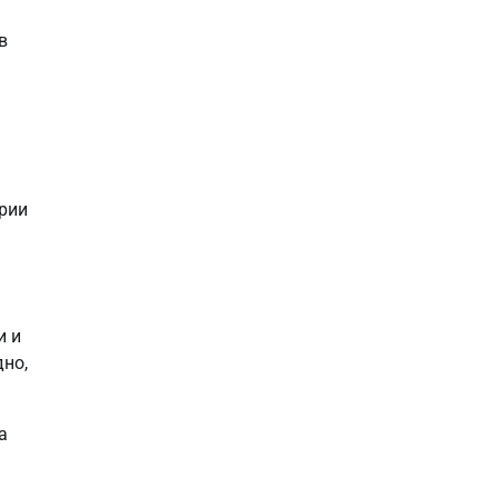
в
рии
и и
дно,
а