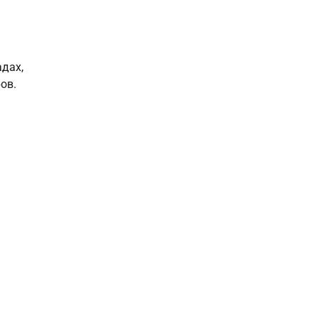
дах,
ов.