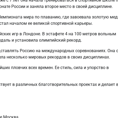
же с 7 лет она начала тренироваться в спортивной школе 
нате России и заняла второе место в своей дисциплине.
Чемпионата мира по плаванию, где завоевала золотую ме
 стал началом ее великой спортивной карьеры.
ских игр в Лондоне. В эстафете 4 на 100 метров вольным
едаль и установила олимпийский рекорд.
дставлять Россию на международных соревнованиях. Она 
ила несколько мировых рекордов в своих дисциплинах.
ших пловчих всех времен. Ее стиль, сила и упорство в
твует в различных благотворительных проектах и делает 
де Москва.