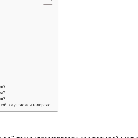
ой?
ой?
на?
ной в музеях или галереях?