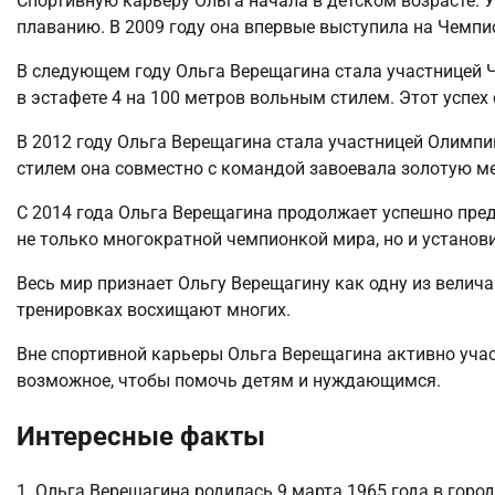
Спортивную карьеру Ольга начала в детском возрасте. У
плаванию. В 2009 году она впервые выступила на Чемпио
В следующем году Ольга Верещагина стала участницей 
в эстафете 4 на 100 метров вольным стилем. Этот успех
В 2012 году Ольга Верещагина стала участницей Олимпий
стилем она совместно с командой завоевала золотую м
С 2014 года Ольга Верещагина продолжает успешно пре
не только многократной чемпионкой мира, но и установ
Весь мир признает Ольгу Верещагину как одну из величай
тренировках восхищают многих.
Вне спортивной карьеры Ольга Верещагина активно учас
возможное, чтобы помочь детям и нуждающимся.
Интересные факты
1. Ольга Верещагина родилась 9 марта 1965 года в горо