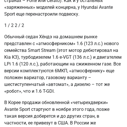
странах – Forte или Cerato). Как и у остальных
«заряженных» моделей концерна, у Hyundai Avante
Sport еще перенастроили подвеску.
1
/ 2
2
/ 2
Обычный седан Хёндэ на домашнем рынке
представлен с «атмосферником» 1.6 (123 л.с.) нового
семейства Smart Stream (этот мотор дебютировал на
Kia К3), турбодизелем 1.6 e-VGT (136 л.с.) и двигателем
LPi 1.6 (120 л.с.), работающим на сжиженном газе. Все
версии комплектуются 6МКП, «атмосфернику» еще
положен вариатор, газовому варианту –
шестиступенчатый «автомат», а дизелю – тот же
«робот», что и 1.6 T-GDI.
В Корее продажи обновленной «четырехдверки»
Avante Sport стартуют в ноябре этого года, позже
такая версия доберется и до других стран, в
частности, ее привезут в США. В России же