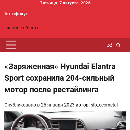
Перейти
Пятница, 7 августа, 2026
к
Автофокус
содержимому
Главное об авто
«Заряженная» Hyundai Elantra
Sport сохранила 204-сильный
мотор после рестайлинга
Опубликовано в
25 января 2023
автор:
sib_ecometal