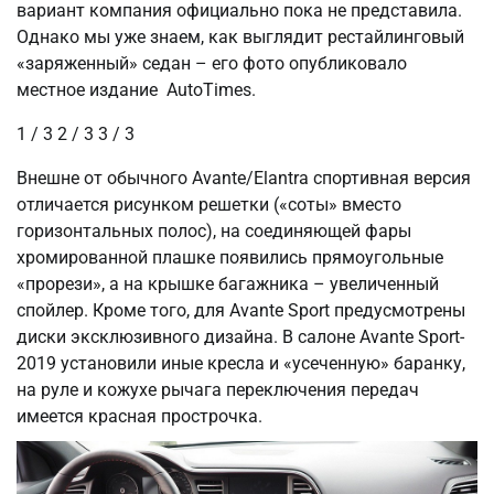
вариант компания официально пока не представила.
Однако мы уже знаем, как выглядит рестайлинговый
«заряженный» седан – его фото опубликовало
местное издание AutoTimes.
1
/ 3
2
/ 3
3
/ 3
Внешне от обычного Avante/Elantra спортивная версия
отличается рисунком решетки («соты» вместо
горизонтальных полос), на соединяющей фары
хромированной плашке появились прямоугольные
«прорези», а на крышке багажника – увеличенный
спойлер. Кроме того, для Avante Sport предусмотрены
диски эксклюзивного дизайна. В салоне Avante Sport-
2019 установили иные кресла и «усеченную» баранку,
на руле и кожухе рычага переключения передач
имеется красная прострочка.