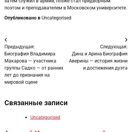
затем служил в армии, позже стал придворным
поэтом и преподавателем в Московском университете.
Опубликовано в
Uncategorised
Навигация
Предыдущая:
Следующая:
по
Биография Владимира
Дина и Арина Биография
Макарова — участника
Аверины — история жизни
записям
группы Садко — от ранних
и достижения дуэта
лет до признания на
мировой сцене
Связанные записи
Uncategorised